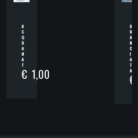
A
A
C
R
Q
A
U
N
A
C
N
I
A
A
T
T
€
1,00
A
€