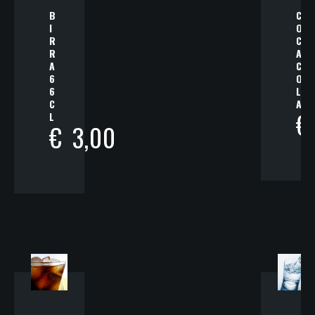
B
C
I
O
R
C
R
A
A
C
6
O
6
L
C
A
€
L
€
3,00