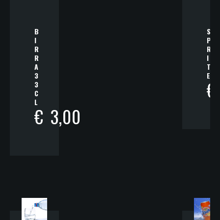
B
S
I
P
R
R
R
I
A
T
3
E
€
3
C
L
€
3,00