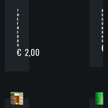
T
A
H
C
E
Q
F
U
R
A
E
G
D
A
D
S
€
O
€
2,00