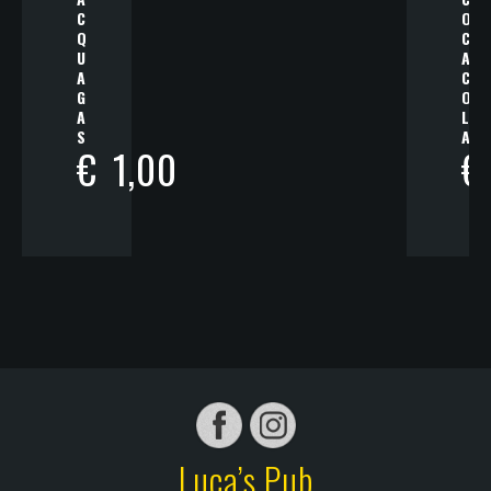
C
O
Q
C
U
A
A
C
G
O
A
L
S
A
€
1,00
€
Luca’s Pub