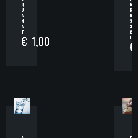
Q
R
U
R
A
A
N
3
A
3
T
C
€
1,00
L
€
A
C