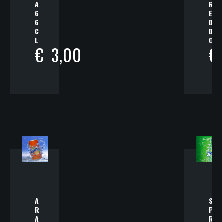
A
R
6
E
6
D
C
D
L
O
€
3,00
€
A
S
R
P
A
R