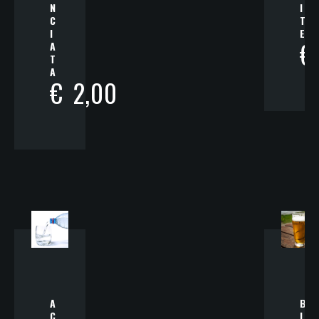
N
I
C
T
I
E
€
A
T
A
€
2,00
A
B
C
I