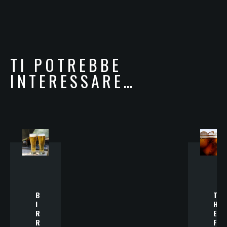
TI POTREBBE
INTERESSARE…
B
T
I
H
R
E
R
F