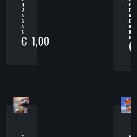
Q
E
U
F
A
R
G
E
A
D
S
D
€
1,00
O
€
C
A