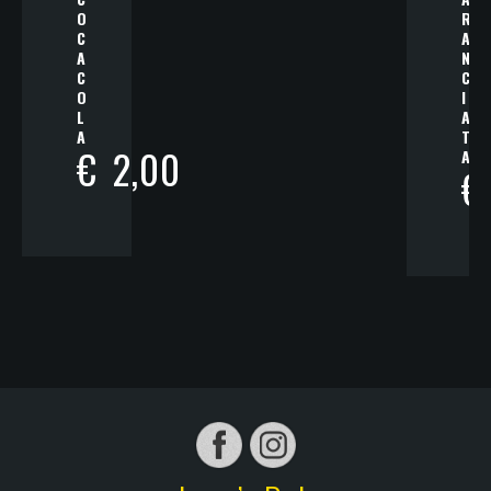
O
R
C
A
A
N
C
C
O
I
L
A
A
T
€
2,00
A
€