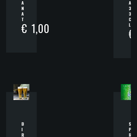
A
A
N
3
A
3
T
C
€
1,00
L
€
B
S
I
P
R
R