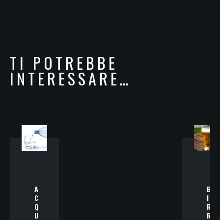
TI POTREBBE
INTERESSARE…
A
B
C
I
Q
R
U
R