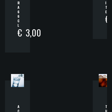
R
I
A
T
6
E
€
6
C
L
€
3,00
A
T
C
H