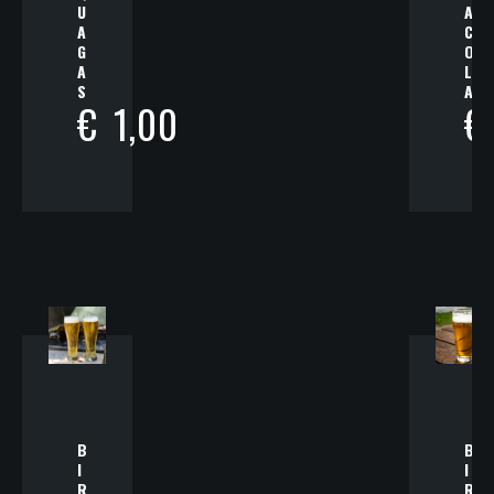
U
A
A
C
G
O
A
L
S
A
€
1,00
€
B
B
I
I
R
R