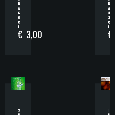
R
R
A
A
6
3
6
3
C
C
L
L
€
3,00
€
S
T
P
H