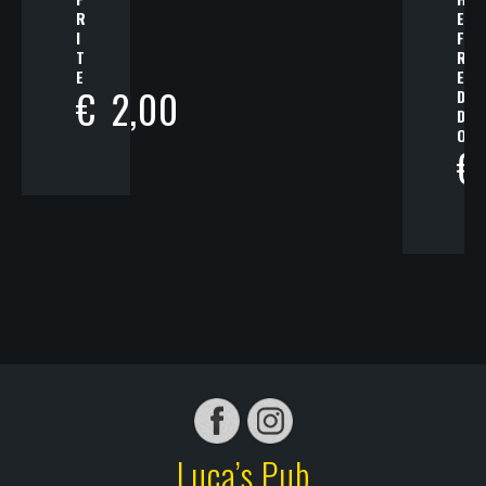
R
E
I
F
T
R
E
E
€
2,00
D
D
O
€
Luca’s Pub