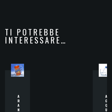
TI POTREBBE
INTERESSARE…
A
A
R
C
A
Q
N
U