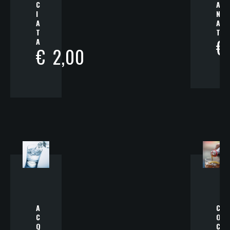
C
A
I
N
A
A
T
T
€
A
€
2,00
A
C
C
O
Q
C