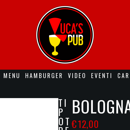
MENU
HAMBURGER
VIDEO
EVENTI
CAR
BOLOGN
TI
P
OT
€
12,00