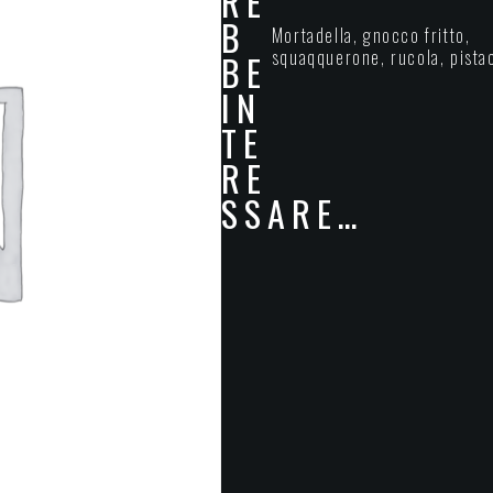
RE
B
Mortadella, gnocco fritto,
squaqquerone, rucola, pista
BE
IN
TE
RE
SSARE…