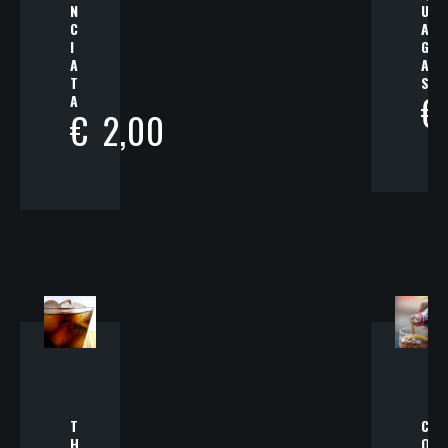
N
U
C
A
I
G
A
A
T
S
€
A
€
2,00
T
C
H
O