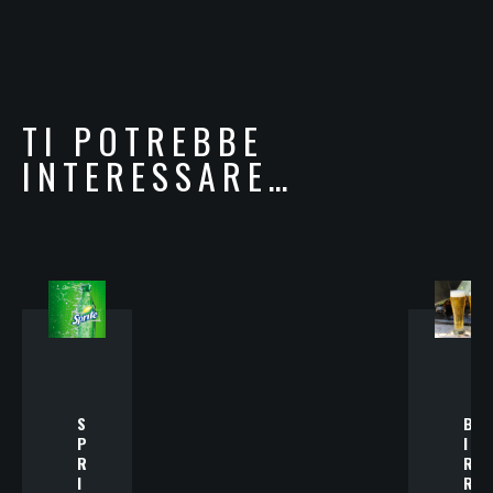
TI POTREBBE
INTERESSARE…
S
B
P
I
R
R
I
R