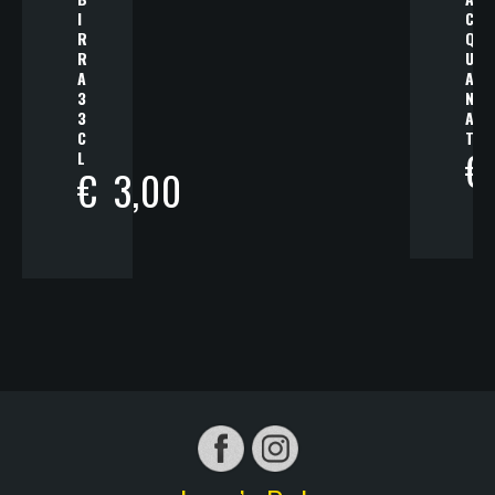
I
C
R
Q
R
U
A
A
3
N
3
A
C
T
€
L
€
3,00