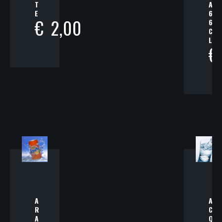
T
A
E
6
€
2,00
6
C
L
€
A
A
R
C
A
Q