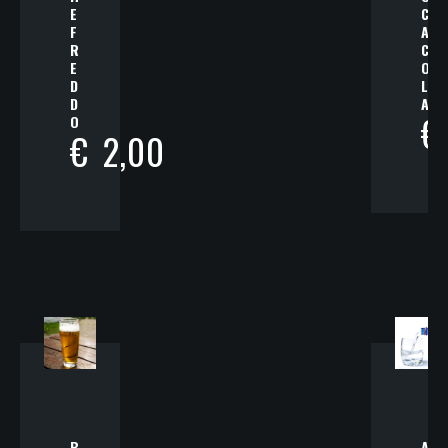
E
C
F
A
R
C
E
O
D
L
D
A
€
O
€
2,00
B
A